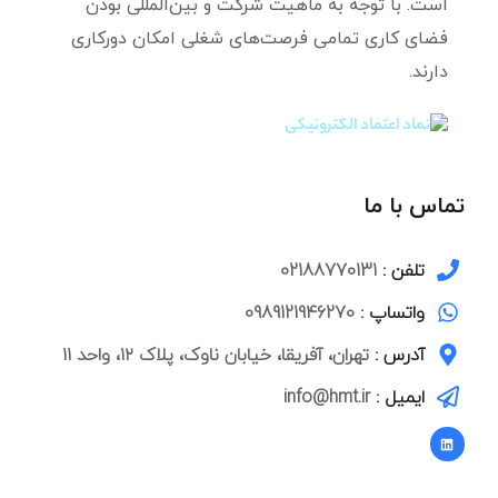
است. با توجه به ماهیت شرکت و بین‌المللی بودن
فضای کاری تمامی فرصت‌های شغلی امکان دورکاری
دارند.
تماس با ما
تلفن :
02188770131
واتساپ :
0989121946270
آدرس :
تهران، آفریقا، خیابان ناوک، پلاک ۱۲، واحد ۱۱
ایمیل :
info@hmt.ir